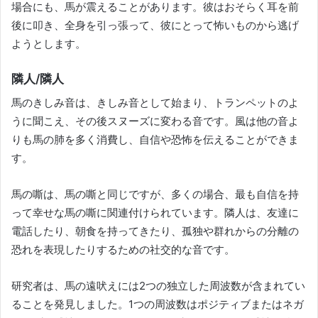
場合にも、馬が震えることがあります。
彼はおそらく耳を前
後に叩き、全身を引っ張って、彼にとって怖いものから逃げ
ようとします。
隣人/隣人
馬のきしみ音は、きしみ音として始まり、トランペットのよ
うに聞こえ、その後スヌーズに変わる音です。
風は他の音よ
りも馬の肺を多く消費し、自信や恐怖を伝えることができま
す。
馬の嘶は、馬の嘶と同じですが、多くの場合、最も自信を持
って幸せな馬の嘶に関連付けられています。
隣人は、友達に
電話したり、朝食を持ってきたり、孤独や群れからの分離の
恐れを表現したりするための社交的な音です。
研究者は、馬の遠吠えには2つの独立した周波数が含まれてい
ることを発見しました。1つの周波数はポジティブまたはネガ