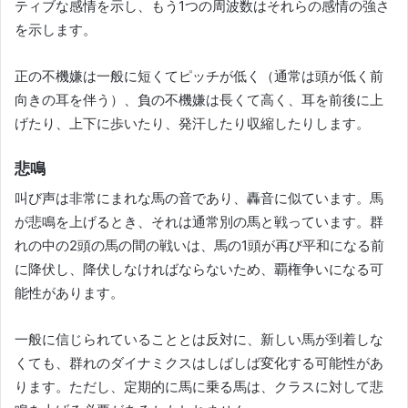
ティブな感情を示し、もう1つの周波数はそれらの感情の強さ
を示します。
正の不機嫌は一般に短くてピッチが低く（通常は頭が低く前
向きの耳を伴う）、負の不機嫌は長くて高く、耳を前後に上
げたり、上下に歩いたり、発汗したり収縮したりします。
悲鳴
叫び声は非常にまれな馬の音であり、轟音に似ています。
馬
が悲鳴を上げるとき、それは通常別の馬と戦っています。
群
れの中の2頭の馬の間の戦いは、馬の1頭が再び平和になる前
に降伏し、降伏しなければならないため、覇権争いになる可
能性があります。
一般に信じられていることとは反対に、新しい馬が到着しな
くても、群れのダイナミクスはしばしば変化する可能性があ
ります。
ただし、定期的に馬に乗る馬は、クラスに対して悲