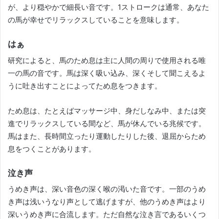
が、より穏やかで細長い音です。
1ストロークは通常、あなた
の馬が幸せでリラックスしていることを意味します。
はぁ
研究によると、馬のため息は主に人間の周りで使用される唯
一の馬の音です。
馬は深く吸い込み、深くそして聞こえるよ
うに吐き出すことによってため息をつきます。
ため息は、たとえばマッサージ中、身だしなみ中、または突
進でリラックスしている間など、馬が休んでいる兆候です。
馬はまた、長時間立ったり運動したりした後、退屈からため
息をつくことがあります。
泣き声
うめき声は、深い音色の深く喉の渇いた音です。
一部のうめ
き声は浅いうなり声として逃げますが、他のうめき声はより
深いうめき声に合流します。
ただ自然な泣き言であるいくつ