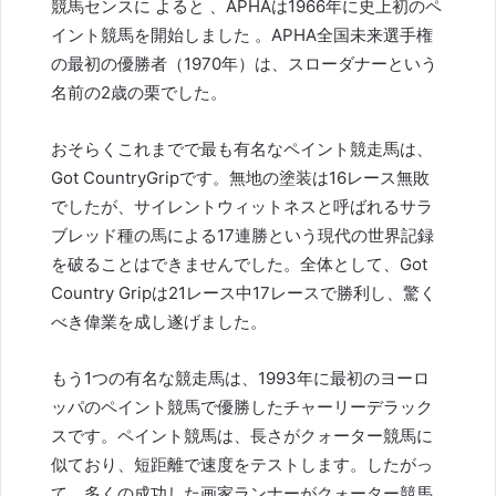
競馬センスに
よると
、APHAは1966年に史上初のペ
イント競馬を開始しました
。APHA全国未来選手権
の最初の
優勝者（1970年）は、スローダナーという
名前の2歳の栗でした。
おそらくこれまでで最も有名なペイント競走馬は、
Got CountryGripです。無地の塗装は16レース無敗
でしたが、サイレントウィットネスと呼ばれるサラ
ブレッド種の馬による17連勝という現代の世界記録
を破ることはできませんでした。全体として、Got
Country Gripは21レース中17レースで勝利し、驚く
べき偉業を成し遂げました。
もう1つの有名な競走馬は、1993年に最初のヨーロ
ッパのペイント競馬で優勝したチャーリーデラック
スです。ペイント競馬は、長さがクォーター競馬に
似ており、短距離で速度をテストします。したがっ
て、多くの成功した画家ランナーがクォーター競馬