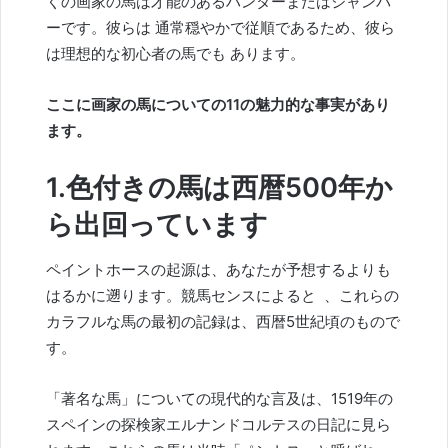
くの画家の馬は才能のあるハンターまたはジャンパ
ーです。彼らは
通常穏やかで従順であるため、彼ら
は理想的な初心者の
馬で
も
あります。
ここに画家の馬についての11の魅力的な事実があり
ます。
1.色付きの馬は西暦500年か
ら出回っています
ペイントホースの起源は、あなたが予想するよりも
はるかに遡ります。
競馬センスに
よると
、これらの
カラフルな馬の最初の記録は、西暦5世紀頃のもので
す。
「著名な馬」についての現代的な言及は、1519年の
スペインの探検家エルナンドコルテスの日記に見ら