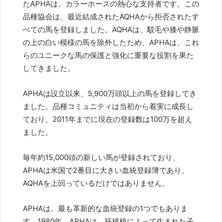
たAPHAは、カラーホースの熱心な支持者です。この
品種協会は、最近結成されたAQHAから拒否されたす
べての馬を登録しました。AQHAは、駁毛や膝や静脈
の上の白い模様の馬を除外したため、APHAは、これ
らのユニークな馬の保護と強化に重要な役割を果た
してきました。
APHAは設立以来、5,900万頭以上の馬を登録してき
ました。品種コミュニティは当初から着実に成長し
ており、2011年までに現在の登録数は100万を超え
ました。
毎年約15,000頭の新しい馬が登録されており、
APHAは米国で2番目に大きい血統登録簿であり、
AQHAを上回っているだけではありません。
APHAは、最も革新的な血統登録の1つでもありま
す。1980年、APHAは、胚移植によって生まれた子