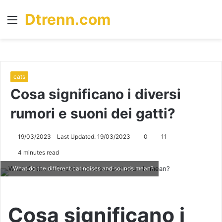
Dtrenn.com
Menu
S
fo
cats
Cosa significano i diversi
rumori e suoni dei gatti?
19/03/2023
Last Updated: 19/03/2023
0
11
4 minutes read
What do the different cat noises and sounds mean?
Cosa significano i