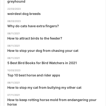
greyhound
22/03/2023
weirdest dog breeds
08/03/2023
Why do cats have extra fingers?
08/11/2021
How to attract birds to the feeder?
08/11/2021
How to stop your dog from chasing your cat
08/11/2021
5 Best Bird Books for Bird Watchers in 2021
10/03/2023
Top 10 best horse and rider apps
08/11/2021
How to stop my cat from bullying my other cat
07/11/2021
How to keep rotting horse mold from endangering your
horse