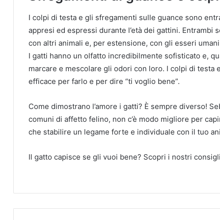
I colpi di testa e gli sfregamenti sulle guance sono e
appresi ed espressi durante l’età dei gattini. Entrambi s
con altri animali e, per estensione, con gli esseri umani
I gatti hanno un olfatto incredibilmente sofisticato e, 
marcare e mescolare gli odori con loro. I colpi di test
efficace per farlo e per dire “ti voglio bene”.
Come dimostrano l’amore i gatti? È sempre diverso! S
comuni di affetto felino, non c’è modo migliore per ca
che stabilire un legame forte e individuale con il tuo an
Il gatto capisce se gli vuoi bene? Scopri i nostri consig