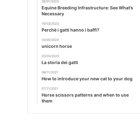
28/01/2023
Equine Breeding Infrastructure: See What’s
Necessary
19/03/2023
Perchè i gatti hanno i baffi?
10/05/2023
unicorn horse
20/03/2023
La storia dei gatti
08/11/2021
How to introduce your new cat to your dog
07/11/2021
Horse scissors patterns and when to use
them