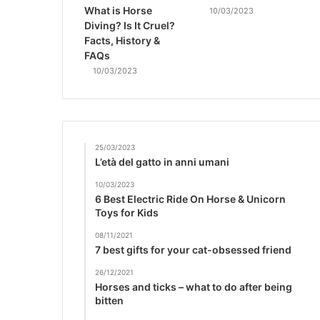
What is Horse
10/03/2023
Diving? Is It Cruel?
Facts, History &
FAQs
10/03/2023
25/03/2023
L’età del gatto in anni umani
10/03/2023
6 Best Electric Ride On Horse & Unicorn
Toys for Kids
08/11/2021
7 best gifts for your cat-obsessed friend
26/12/2021
Horses and ticks – what to do after being
bitten