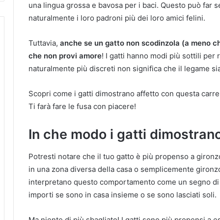
una lingua grossa e bavosa per i baci. Questo può far
naturalmente i loro padroni più dei loro amici felini.
Tuttavia,
anche se un gatto non scodinzola (a meno che
che non provi amore
! I gatti hanno modi più sottili per 
naturalmente più discreti non significa che il legame si
Scopri come i gatti dimostrano affetto con questa carrell
Ti farà fare le fusa con piacere!
In che modo i gatti dimostrano
Potresti notare che il tuo gatto è più propenso a gironz
in una zona diversa della casa o semplicemente gironzola
interpretano questo comportamento come un segno di d
importi se sono in casa insieme o se sono lasciati soli.
Ma niente di più sbagliato! I gatti sono più propensi a 