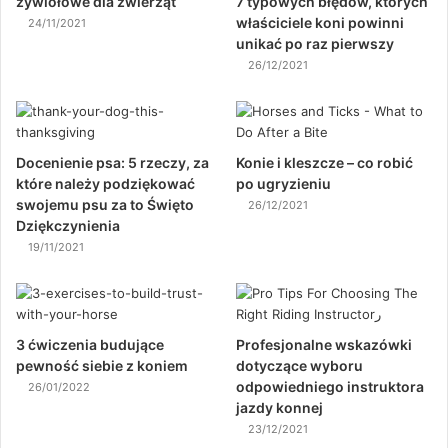
żywiołowe dla zwierząt
7 typowych błędów, których
właściciele koni powinni
24/11/2021
unikać po raz pierwszy
26/12/2021
Docenienie psa: 5 rzeczy, za
Konie i kleszcze – co robić
które należy podziękować
po ugryzieniu
swojemu psu za to Święto
26/12/2021
Dziękczynienia
19/11/2021
3 ćwiczenia budujące
Profesjonalne wskazówki
pewność siebie z koniem
dotyczące wyboru
odpowiedniego instruktora
26/01/2022
jazdy konnej
23/12/2021