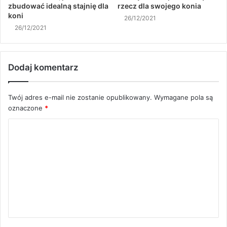
zbudować idealną stajnię dla
rzecz dla swojego konia
koni
26/12/2021
26/12/2021
Dodaj komentarz
Twój adres e-mail nie zostanie opublikowany.
Wymagane pola są
oznaczone
*
K
o
m
e
n
t
a