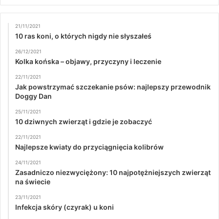
21/11/2021
10 ras koni, o których nigdy nie słyszałeś
26/12/2021
Kolka końska – objawy, przyczyny i leczenie
22/11/2021
Jak powstrzymać szczekanie psów: najlepszy przewodnik
Doggy Dan
25/11/2021
10 dziwnych zwierząt i gdzie je zobaczyć
22/11/2021
Najlepsze kwiaty do przyciągnięcia kolibrów
24/11/2021
Zasadniczo niezwyciężony: 10 najpotężniejszych zwierząt
na świecie
23/11/2021
Infekcja skóry (czyrak) u koni