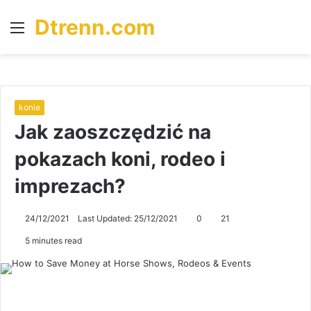
Dtrenn.com
Menu
S
fo
konie
Jak zaoszczędzić na
pokazach koni, rodeo i
imprezach?
24/12/2021
Last Updated: 25/12/2021
0
21
5 minutes read