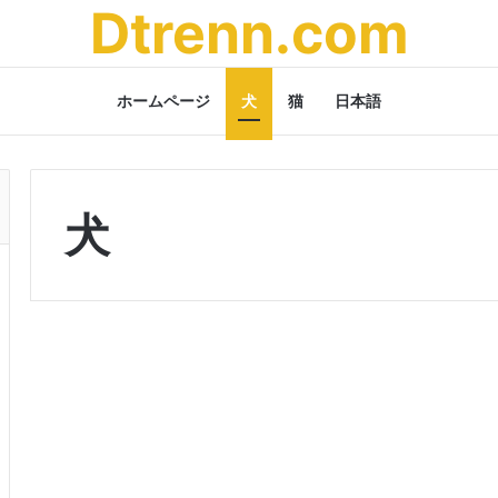
Dtrenn.com
ホームページ
犬
猫
日本語
犬
オ
グ
オ
レ
カ
イ
ミ
ハ
ウ
ン
ド