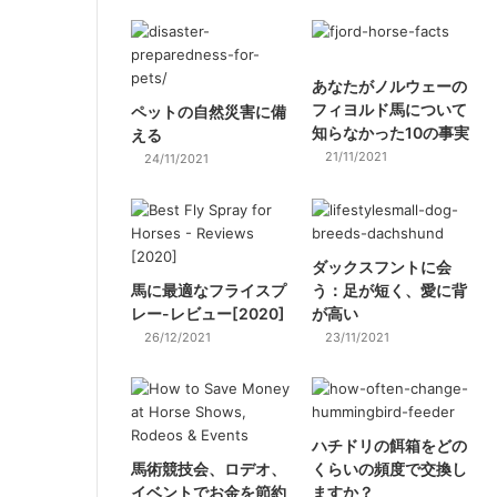
あなたがノルウェーの
フィヨルド馬について
ペットの自然災害に備
知らなかった10の事実
える
21/11/2021
24/11/2021
ダックスフントに会
馬に最適なフライスプ
う：足が短く、愛に背
レー-レビュー[2020]
が高い
26/12/2021
23/11/2021
ハチドリの餌箱をどの
馬術競技会、ロデオ、
くらいの頻度で交換し
イベントでお金を節約
ますか？