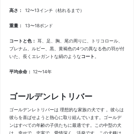
高さ：
12〜13インチ（枯れるまで）
重量：
13〜18ポンド
コートと色：
耳、足、胸、尾の周りに、トリコロール、
ブレナム、ルビー、黒、黄褐色の4つの異なる色の羽が付
いた、長くエレガントな絹のような
コート
。
平均余命：
12〜14年
ゴールデンレトリバー
ゴールデンレトリバーは
理想的な
家族の犬
です
。彼らは
彼らを喜ばせようと熱心に取り組んでいます。ゴールデ
ンはすべての年齢の子供たちに最適です。この中型の犬
は、幸せで、忠実で、愛情深く、活発です。この犬種は