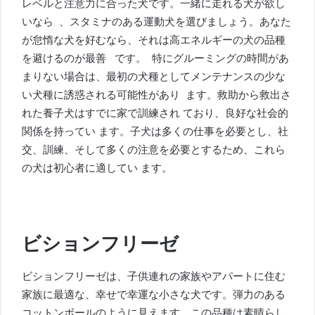
レベルと注意力に合った犬です。
一緒に走れる犬
が欲し
いなら
、スタミナのある運動犬を選び
ましょう。あなた
が怠惰な犬を好むなら、それは
高エネルギーの犬の品種
を避けるのが最善
です。
特にグルーミングの時間があ
まりない場合は、最初の
犬種
として
メンテナンスの少な
い犬種に誘惑される可能性があり ます。救助から救出さ
れた養子犬はすでに家で訓練され
ており、良好な社会的
関係を持ってい
ます。
子犬
は多くの仕事を必要とし、社
交、訓練、そして多くの注意を必要とするため、これら
の犬は初心者に適してい
ます。
ビションフリーゼ
ビションフリーゼは、子供連れの家族やアパートに住む
家族に最適な、幸せで幸運な小さな犬です。弾力のある
コットンボールのように見えます。この品種は素晴らし