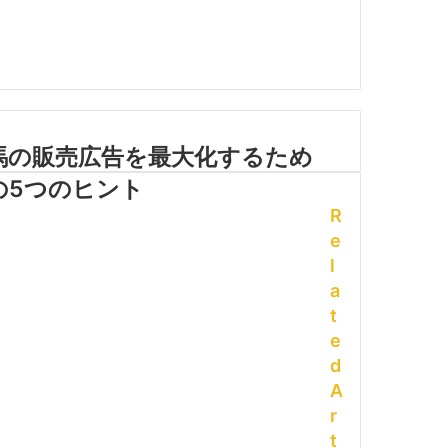
馬の販売広告を最大化するため
の5つのヒント
R
e
l
a
t
e
d
A
r
t