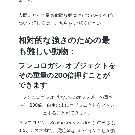
人間にとって最も危険な動物 の1つである
ヘビ
に
ついて詳しくは、
こちらを
ご覧ください 。
相対的な強さのための最
も難しい動物：
フンコロガシ-オブジェクトを
その重量の200倍押すことが
できます
フンコロガシは
少ない3.5オンス以上の重さ
が、200倍、自重の上にオブジェクトをプッシ
ュすることができます。
フンコロガシ（
Scarabaeus Viettei
）の重さ
は
3.5オンス未満で、
測定値
は 3〜4インチしかあ