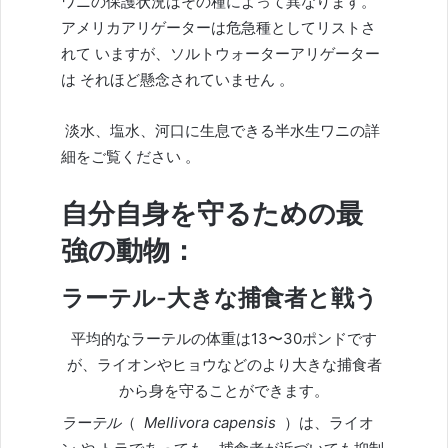
ワニの保護状況はその種によって異なります。
アメリカアリゲーターは
危急種
としてリストさ
れて
いますが、ソルトウォーターアリゲーター
は
それほど懸念されていません
。
淡水、塩水、河口に生息できる半水生
ワニの
詳
細をご覧ください
。
自分自身を守るための最
強の動物：
ラーテル-大きな捕食者と戦う
平均的なラーテルの体重は13〜30ポンドです
が、ライオンやヒョウなどのより大きな捕食者
から身を守ることができます。
ラーテル
（
Mellivora capensis
）は、
ライオ