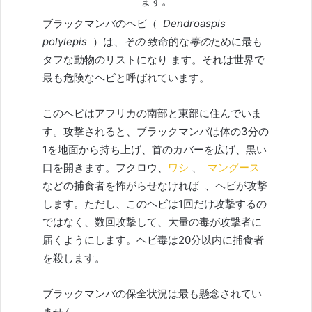
ます。
ブラックマンバのヘビ（
Dendroaspis
polylepis
）は、
その
致命的な
毒の
ために最も
タフな動物のリストになり ます。それは世界で
最も危険なヘビと呼ばれています。
このヘビはアフリカの南部と東部に住んでいま
す。攻撃されると、ブラックマンバは体の3分の
1を地面から持ち上げ、首のカバーを広げ、黒い
口を開きます。フクロウ、
ワシ
、
マングース
などの捕食者を怖がらせなければ
、ヘビが攻撃
します。ただし、このヘビは1回だけ攻撃するの
ではなく、数回攻撃して、大量の毒が攻撃者に
届くようにします。ヘビ毒は20分以内に捕食者
を殺します。
ブラックマンバの保全状況は
最も懸念されてい
ません
。