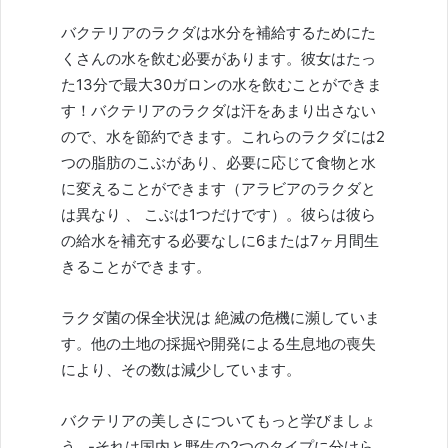
バクテリアのラクダは水分を補給するためにた
くさんの水を飲む必要があります。彼女はたっ
た13分で最大30ガロンの水を飲むことができま
す！バクテリアのラクダは汗をあまり出さない
ので、水を節約できます。これらのラクダには2
つの脂肪のこぶがあり、必要に応じて食物と水
に変えることができます（
アラビアのラクダ
と
は異なり 、
こぶは1つだけです）。彼らは彼ら
の給水を補充する必要なしに6または7ヶ月間生
きることができます。
ラクダ菌の保全状況は
絶滅の危機に瀕してい
ま
す。他の土地の採掘や開発による生息地の喪失
により、その数は減少しています。
バクテリアの美しさ
についてもっと学びましょ
う
-それは国内と野生の2つのタイプに分けら