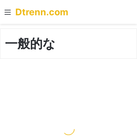
Dtrenn.com
Menu
S
fo
一般的な
キ
ツ
ネ
の
鳴
き
声
に
耳
を
21/02/2024
す