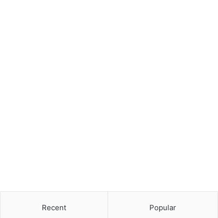
夜のキツネの鳴き声の謎：なぜ鳴
？
くのか？
私
た
ち
の
自
然
界
で
最
も
03/09/2023
多
私たちの自然界で最も多様でエキ
様
ゾチックな動物
で
エ
キ
ゾ
チ
Recent
Popular
ッ