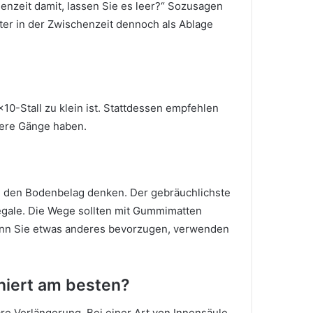
henzeit damit, lassen Sie es leer?“
Sozusagen
ter in der Zwischenzeit dennoch als Ablage
10-Stall zu klein ist.
Stattdessen empfehlen
ößere Gänge haben.
an den Bodenbelag denken.
Der gebräuchlichste
egale.
Die Wege sollten mit Gummimatten
n Sie etwas anderes bevorzugen, verwenden
niert am besten?
are Verlängerung.
Bei einer Art von Innensäule