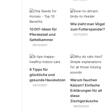
Wie zieht man Vögel
10 DIY-Ideen für
zum Futterspender?
Pferdestall und
23/11/2021
Sattelkammer
26/12/2021
6 Tipps für
glückliche und
gesunde Hauskatzen
Warum fauchen
Katzen? Einfache
24/11/2021
Erklärungen für all
diese
Zischgeräusche
19/03/2023