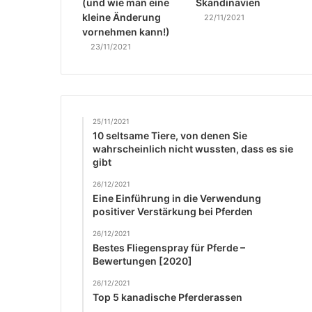
(und wie man eine
Skandinavien
kleine Änderung
22/11/2021
vornehmen kann!)
23/11/2021
25/11/2021
10 seltsame Tiere, von denen Sie
wahrscheinlich nicht wussten, dass es sie
gibt
26/12/2021
Eine Einführung in die Verwendung
positiver Verstärkung bei Pferden
26/12/2021
Bestes Fliegenspray für Pferde –
Bewertungen [2020]
26/12/2021
Top 5 kanadische Pferderassen