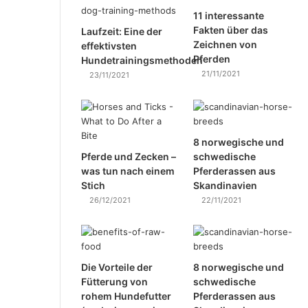
11 interessante
Fakten über das
Laufzeit: Eine der
Zeichnen von
effektivsten
Pferden
Hundetrainingsmethoden
21/11/2021
23/11/2021
8 norwegische und
Pferde und Zecken –
schwedische
was tun nach einem
Pferderassen aus
Stich
Skandinavien
26/12/2021
22/11/2021
Die Vorteile der
8 norwegische und
Fütterung von
schwedische
rohem Hundefutter
Pferderassen aus