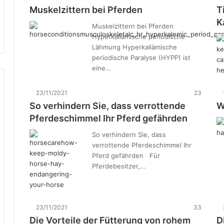
Muskelzittern bei Pferden
T
K
Muskelzittern bei Pferden
Hyperkaliämische periodische
Lähmung Hyperkaliämische
periodische Paralyse (HYPP) ist
eine…
23/11/2021
23
So verhindern Sie, dass verrottende
W
Pferdeschimmel Ihr Pferd gefährden
So verhindern Sie, dass
verrottende Pferdeschimmel Ihr
Pferd gefährden Für
Pferdebesitzer,…
23/11/2021
33
Die Vorteile der Fütterung von rohem
D