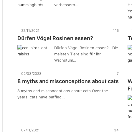
verbessern…
22/11/2021
115
Dürfen Vögel Rosinen essen?
T
Dürfen Vögel Rosinen essen? Die
meisten Tiere sind für ihr
Wachstum…
02/03/2023
7
8 myths and misconceptions about cats
W
F
8 myths and misconceptions about cats Over the
years, cats have baffled…
07/11/2021
34