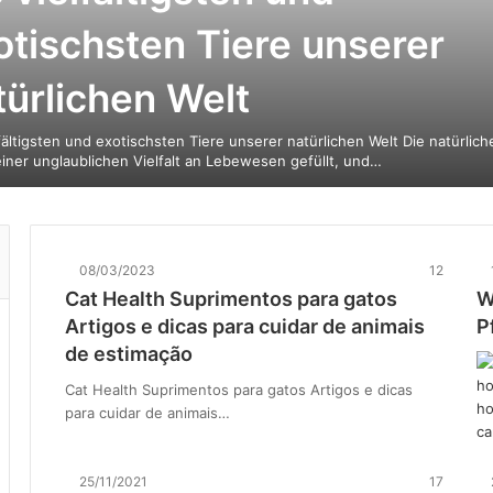
otischsten Tiere unserer
türlichen Welt
lfältigsten und exotischsten Tiere unserer natürlichen Welt Die natürlich
 einer unglaublichen Vielfalt an Lebewesen gefüllt, und…
08/03/2023
12
Cat Health Suprimentos para gatos
W
Artigos e dicas para cuidar de animais
P
de estimação
Cat Health Suprimentos para gatos Artigos e dicas
para cuidar de animais…
25/11/2021
17