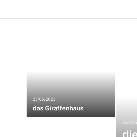
25/05/2023
das Giraffenhaus
03/09/
die