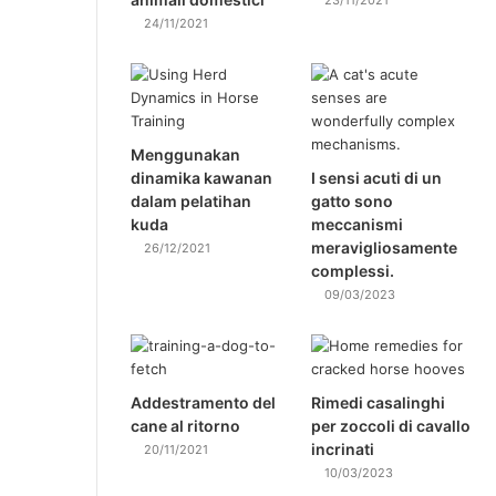
23/11/2021
24/11/2021
Menggunakan
dinamika kawanan
I sensi acuti di un
dalam pelatihan
gatto sono
kuda
meccanismi
meravigliosamente
26/12/2021
complessi.
09/03/2023
Addestramento del
Rimedi casalinghi
cane al ritorno
per zoccoli di cavallo
incrinati
20/11/2021
10/03/2023