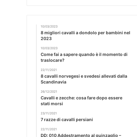
10/03/2023
8 migliori cavalli a dondolo per bambini nel
2023
10/03/2023
Come fai a sapere quando è il momento di
traslocare?
22/11/2021
8 cavalli norvegesi e svedesi allevati dalla
Scandinavia
26/12/2021
Cavalli e zecche: cosa fare dopo essere
stati morsi
23/11/2021
7 razze di cavalli persiani
22/11/2021
DD: 010 Addestramento al guinzaglio –