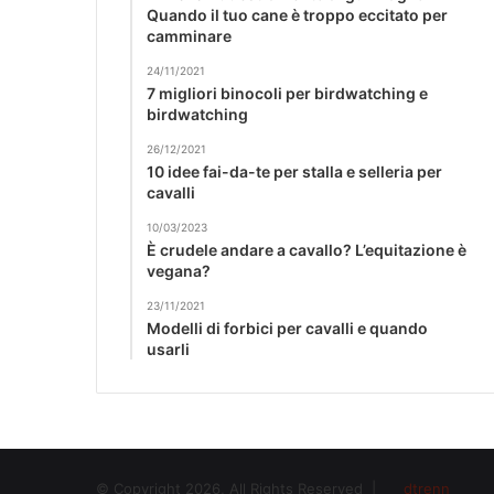
Quando il tuo cane è troppo eccitato per
camminare
24/11/2021
7 migliori binocoli per birdwatching e
birdwatching
26/12/2021
10 idee fai-da-te per stalla e selleria per
cavalli
10/03/2023
È crudele andare a cavallo? L’equitazione è
vegana?
23/11/2021
Modelli di forbici per cavalli e quando
usarli
© Copyright 2026, All Rights Reserved |
dtrenn