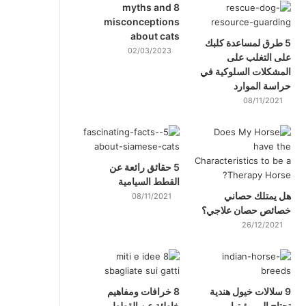
8 myths and
misconceptions
about cats
5 طرق لمساعدة كلبك
02/03/2023
على التغلب على
المشكلات السلوكية في
حراسة الموارد
08/11/2021
5 حقائق رائعة عن
القطط السيامية
هل يمتلك حصاني
08/11/2021
خصائص حصان علاجي؟
26/12/2021
9 سلالات خيول هندية
8 خرافات ومفاهيم
تحتاج إلى رؤيتها
خاطئة عن القطط